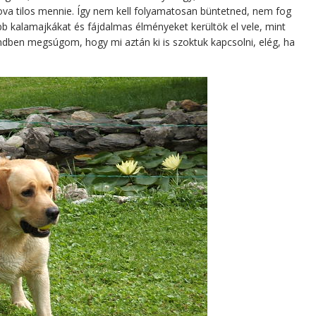
ova tilos mennie. Így nem kell folyamatosan büntetned, nem fog
b kalamajkákat és fájdalmas élményeket kerültök el vele, mint
ndben megsúgom, hogy mi aztán ki is szoktuk kapcsolni, elég, ha