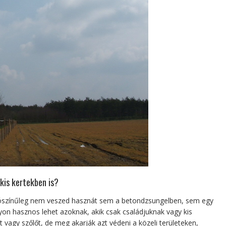
kis kertekben is?
Valószínűleg nem veszed hasznát sem a betondzsungelben, sem egy
yon hasznos lehet azoknak, akik csak családjuknak vagy kis
agy szőlőt, de meg akarják azt védeni a közeli területeken,