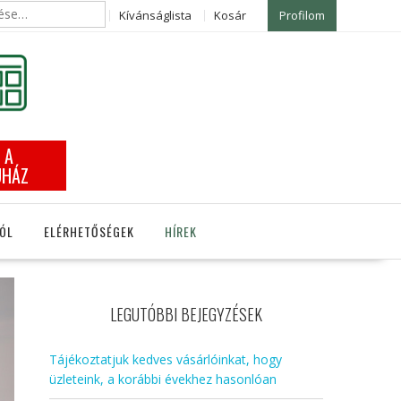
Kívánságlista
Kosár
Profilom
 A
UHÁZ
ÓL
ELÉRHETŐSÉGEK
HÍREK
LEGUTÓBBI BEJEGYZÉSEK
Tájékoztatjuk kedves vásárlóinkat, hogy
üzleteink, a korábbi évekhez hasonlóan