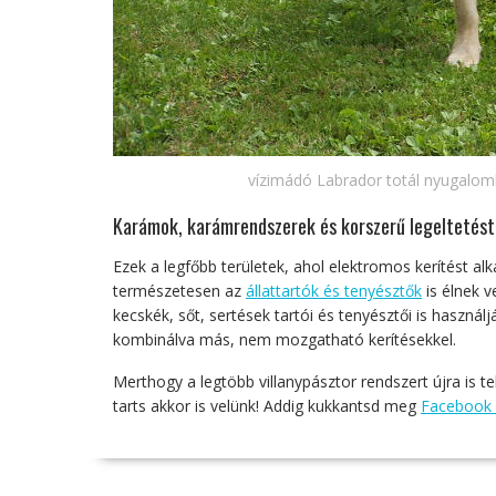
vízimádó Labrador totál nyugalo
Karámok, karámrendszerek és korszerű legeltetés
Ezek a legfőbb területek, ahol elektromos kerítést a
természetesen az
állattartók és tenyésztők
is élnek v
kecskék, sőt, sertések tartói és tenyésztői is haszná
kombinálva más, nem mozgatható kerítésekkel.
Merthogy a legtöbb villanypásztor rendszert újra is t
tarts akkor is velünk! Addig kukkantsd meg
Facebook 