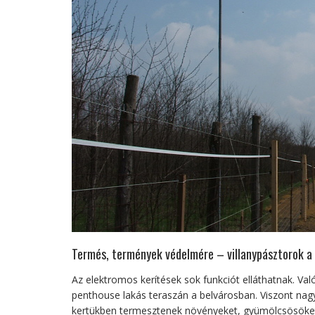
Termés, termények védelmére – villanypásztorok a 
Az elektromos kerítések sok funkciót elláthatnak. 
penthouse lakás teraszán a belvárosban. Viszont nag
kertükben termesztenek növényeket, gyümölcsösöket v