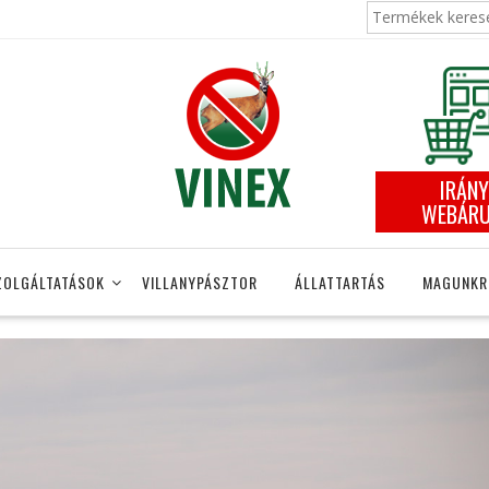
Keresés
a
következőre:
IRÁNY
WEBÁR
ZOLGÁLTATÁSOK
VILLANYPÁSZTOR
ÁLLATTARTÁS
MAGUNKR