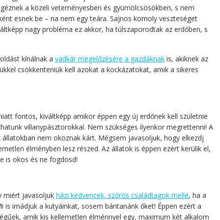
emegéznek a közeli veteményesben és gyümölcsösökben, s nem
ként esnek be – na nem egy teára. Sajnos komoly veszteséget
váltképp nagy probléma ez akkor, ha túlszaporodtak az erdőben, s
oldást kínálnak a
vadkár megelőzésére a gazdáknak
is, akiknek az
kkel csökkenteniük kell azokat a kockázatokat, amik a sikeres
att fontos, kiváltképp amikor éppen egy új erdőnek kell születnie
kozhatunk villanypásztorokkal. Nem szükséges ilyenkor megrettenni! A
 állatokban nem okoznak kárt. Mégsem javasoljuk, hogy elkezdj
metlen élményben lesz részed. Az állatok is éppen ezért kerülik el,
te is okos és ne fogdosd!
 miért javasoljuk
házi kedvencek, szőrös családtagok mellé
, ha a
Mi is imádjuk a kutyáinkat, sosem bántanánk őket! Éppen ezért a
égűek, amik kis kellemetlen élménnyel egy, maximum két alkalom