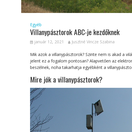
Egyéb
Villanypásztorok ABC-je kezdőknek
január 12, 2021
Jusztné Vincze Szabina
Mik azok a villanypásztorok? Szinte nem is akad a vil
jelent ez a fogalom pontosan? Alapvetően az elektrom
beszélnek, noha takarhatja egyébként a villanypásztor
Mire jók a villanypásztorok?