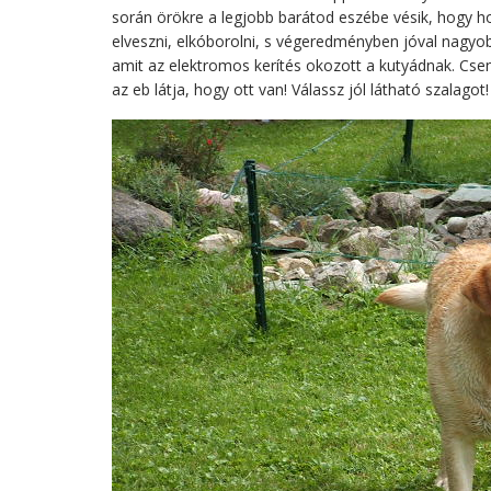
során örökre a legjobb barátod eszébe vésik, hogy h
elveszni, elkóborolni, s végeredményben jóval nagyob
amit az elektromos kerítés okozott a kutyádnak. Cse
az eb látja, hogy ott van! Válassz jól látható szalagot!