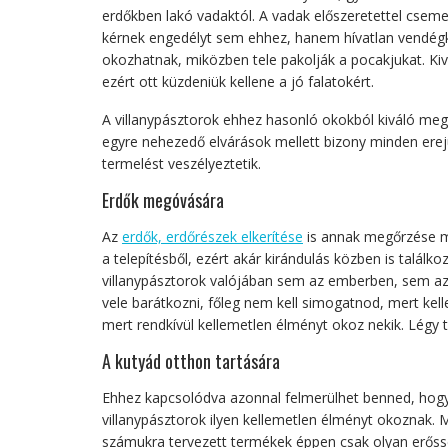
erdőkben lakó vadaktól. A vadak előszeretettel cs
kérnek engedélyt sem ehhez, hanem hívatlan vendég
okozhatnak, miközben tele pakolják a pocakjukat. Ki
ezért ott küzdeniük kellene a jó falatokért.
A villanypásztorok ehhez hasonló okokból kiváló meg
egyre nehezedő elvárások mellett bizony minden erejü
termelést veszélyeztetik.
Erdők megóvására
Az
erdők, erdőrészek elkerítése
is annak megőrzése mi
a telepítésből, ezért akár kirándulás közben is talál
villanypásztorok valójában sem az emberben, sem az
vele barátkozni, főleg nem kell simogatnod, mert kelle
mert rendkívül kellemetlen élményt okoz nekik. Légy 
A kutyád otthon tartására
Ehhez kapcsolódva azonnal felmerülhet benned, hogy
villanypásztorok ilyen kellemetlen élményt okoznak. 
számukra tervezett termékek éppen csak olyan erőss