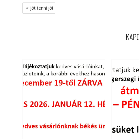
Bejegyzés
Jót tenni jó!
navigáció
KAP