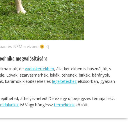
mban és NEM a vízben
<)
technika megvalósítására
lkalmaznak, de
vadaskertekben
, állatkertekben is használják, s
ele. Lovak, szarvasmarhák, bikák, tehenek, birkák, bárányok,
lják, karámok kiépítéséhez és
legeltetéshez
elsősorban, gyakran
elepítheted, áthelyezheted! De ez egy új bejegyzés témája lesz,
oldalunkat
is! Vagy böngéssz
termékeink
között!