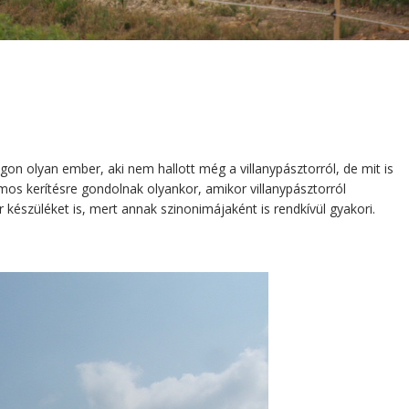
ágon olyan ember, aki nem hallott még a villanypásztorról, de mit is
os kerítésre gondolnak olyankor, amikor villanypásztorról
 készüléket is, mert annak szinonimájaként is rendkívül gyakori.