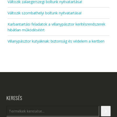
Változik zalaegerszegi boltunk nyitvatartása!
Változik szombathelyi boltunk nyitvatartása!
Karbantartási feladatok a villanypásztor kerítésrendszerek
hibátlan működéséért
Villanypásztor kutyáknak: biztonság és védelem a kertben
KERESÉS