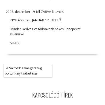
december 19-től ZÁRVA lesznek.
NYITÁS 2026. JANUÁR 12. HÉTFŐ
Minden kedves vásárlónknak békés ünnepeket
kívánunk!
VINEX
Bejegyzés
Változik zalaegerszegi
navigáció
boltunk nyitvatartása!
KAPCSOLÓDÓ HÍREK