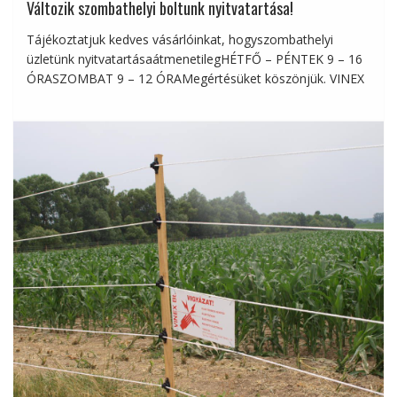
Változik szombathelyi boltunk nyitvatartása!
Tájékoztatjuk kedves vásárlóinkat, hogyszombathelyi
üzletünk nyitvatartásaátmenetilegHÉTFŐ – PÉNTEK 9 – 16
ÓRASZOMBAT 9 – 12 ÓRAMegértésüket köszönjük. VINEX