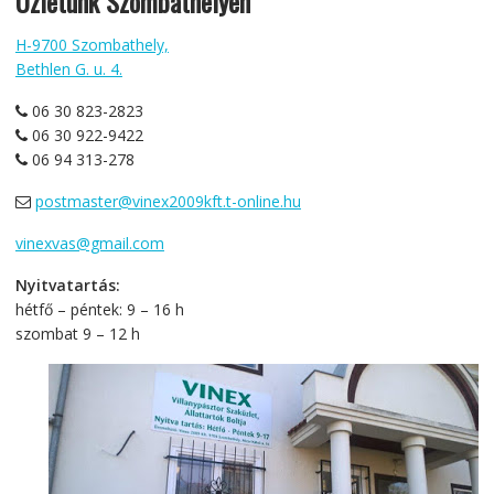
Üzletünk Szombathelyen
H-9700 Szombathely,
Bethlen G. u. 4.
06 30 823-2823
06 30 922-9422
06 94 313-278
postmaster@vinex2009kft.t-online.hu
vinexvas@gmail.com
Nyitvatartás:
hétfő – péntek: 9 – 16 h
szombat 9 – 12 h