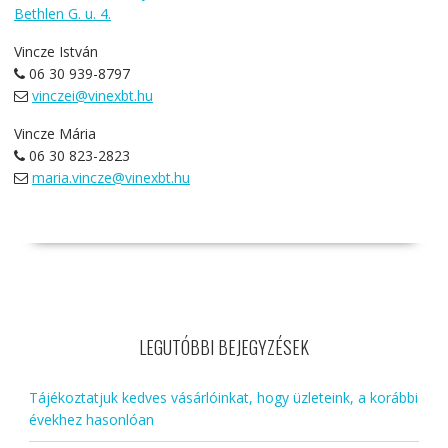
Bethlen G. u. 4.
Vincze István
06 30 939-8797
vinczei@vinexbt.hu
Vincze Mária
06 30 823-2823
maria.vincze@vinexbt.hu
LEGUTÓBBI BEJEGYZÉSEK
Tájékoztatjuk kedves vásárlóinkat, hogy üzleteink, a korábbi
évekhez hasonlóan