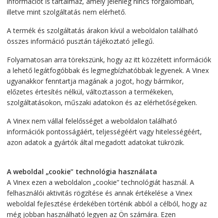
információt is tartalmaz, amely jelenleg nincs forgalomban,
illetve mint szolgáltatás nem elérhető.
A termék és szolgáltatás árakon kívül a weboldalon található
összes információ pusztán tájékoztató jellegű.
Folyamatosan arra törekszünk, hogy az itt közzétett információk
a lehető legátfogóbbak és legmegbízhatóbbak legyenek. A Vinex
ugyanakkor fenntartja magának a jogot, hogy bármikor,
előzetes értesítés nélkül, változtasson a termékeken,
szolgáltatásokon, műszaki adatokon és az elérhetőségeken.
A Vinex nem vállal felelősséget a weboldalon található
információk pontosságáért, teljességéért vagy hitelességéért,
azon adatok a gyártók által megadott adatokat tükrözik.
A weboldal „cookie” technológia használata
A Vinex ezen a weboldalon „cookie” technológiát használ. A
felhasználói aktivitás rögzítése és annak értékelése a Vinex
weboldal fejlesztése érdekében történik abból a célból, hogy az
még jobban használható legyen az Ön számára. Ezen