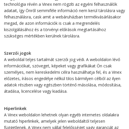
technológia révén a Vinex nem rögzíti az egyéni felhasználók
adatait, így Önről semmiféle információ nem kerül tárolásra vagy
felhasználásra, cask amit a webáruházban termékvásárlásakor
megad, de azon információk is csak a megrendelés
kiszolgálásához és a törvényi előírások megtartásához
szükséges mértékben kerülnek tárolásra.
Szerzői jogok
A weboldal teljes tartalmát szerzői jog védi. A weboldalon lévő
információkat, szöveget, képeket vagy grafikákat Ön csak
személyes, nem kereskedelmi célra használhatja fel, és a Vinex
előzetes, írásos engedélye nélkül tilos bármilyen célból az ilyen
adatok részben vagy egészben történő másolása, módosítása,
átadása, licencelése vagy kiadása.
Hiperlinkek
A Vinex weboldalon lehetnek olyan egyéb internetes oldalakra
mutató hiperlinkek, amelyek jelen weboldaltól teljesen
függetlenek. A Vinex nem vállal felelősséget vagy garanciát az