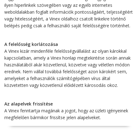
ilyen hiperlinkek szövegében vagy az egyéb internetes
weboldalakban foglalt információk pontosságáért, teljességéért
vagy hitelességéért, a Vinex oldalhoz csatolt linkekre történő
belépés pedig csak a felhasználó saját felelősségére történhet.
A felelősség korlátozása
A Vinex kizár mindenféle felelősségvállalást az olyan károkkal
kapcsolatban, amely a Vinex honlap megtekintése során annak
használatából akár közvetlenül, közvetve vagy véletlen módon
erednek. Nem vállal továbbá felelősséget azon károkért sem,
amelyeket a felhasználók számítógépében vírus által
közvetetten vagy közvetlenül előidézett károsodás okoz.
Az alapelvek frissítése
A Vinex fenntartja magának a jogot, hogy az üzleti igényeinek
megfelelően bármikor frissítse jelen alapelveket.