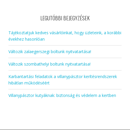
LEGUTÓBBI BEJEGYZÉSEK
Tájékoztatjuk kedves vásárlóinkat, hogy üzleteink, a korábbi
évekhez hasonlóan
Változik zalaegerszegi boltunk nyitvatartása!
Változik szombathelyi boltunk nyitvatartása!
Karbantartási feladatok a villanypásztor kerítésrendszerek
hibátlan működéséért
Villanypásztor kutyáknak: biztonság és védelem a kertben