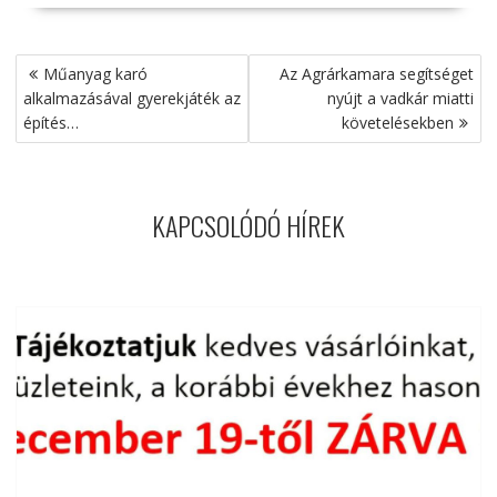
Bejegyzés
Műanyag karó
Az Agrárkamara segítséget
navigáció
alkalmazásával gyerekjáték az
nyújt a vadkár miatti
építés…
követelésekben
KAPCSOLÓDÓ HÍREK