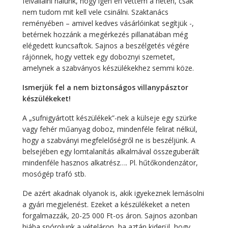
felvállalni nálunk, hogy igen én vettem a neten, csak
nem tudom mit kell vele csinálni. Szaktanács
reményében – amivel kedves vásárlóinkat segítjük -,
betérnek hozzánk a megérkezés pillanatában még
elégedett kuncsaftok. Sajnos a beszélgetés végére
rájönnek, hogy vettek egy doboznyi szemetet,
amelynek a szabványos készülékekhez semmi köze.
Ismerjük fel a nem biztonságos villanypásztor
készülékeket!
A „sufnigyártott készülékek”-nek a külseje egy szürke
vagy fehér műanyag doboz, mindenféle felirat nélkül,
hogy a szabványi megfelelőségről ne is beszéljünk. A
belsejében egy lomtalanítás alkalmával összeguberált
mindenféle hasznos alkatrész…. Pl. hűtőkondenzátor,
mosógép trafó stb.
De azért akadnak olyanok is, akik igyekeznek lemásolni
a gyári megjelenést. Ezeket a készülékeket a neten
forgalmazzák, 20-25 000 Ft-os áron. Sajnos azonban
hiába spórolunk a vételáron, ha aztán kiderül, hogy