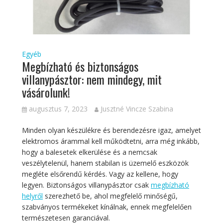
Egyéb
Megbízható és biztonságos
villanypásztor: nem mindegy, mit
vásárolunk!
augusztus 7, 2023
Jusztné Vincze Szabina
Minden olyan készülékre és berendezésre igaz, amelyet
elektromos árammal kell működtetni, arra még inkább,
hogy a balesetek elkerülése és a nemcsak
veszélytelenül, hanem stabilan is üzemelő eszközök
megléte elsőrendű kérdés. Vagy az kellene, hogy
legyen. Biztonságos villanypásztor csak
megbízható
helyről
szerezhető be, ahol megfelelő minőségű,
szabványos termékeket kínálnak, ennek megfelelően
természetesen garanciával.