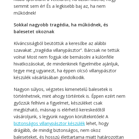
semmit sem ér! És a legkisebb baj az, ha nem
működnek!
Sokkal nagyobb tragédia, ha működnek, és
balesetet okoznak
Kíváncsiságból beütöttük a keresőbe az alábbi
szavakat: „tragédia villanypásztor”. Bárcsak ne tettük
volna! Most nem fogjuk ide bemásolni a különféle
hivatkozásokat, de mindenkinek figyelmébe ajánljuk,
tegye meg ugyanezt, ha éppen olcsó villanypásztor
készülék vásárlásában gondolkodik.
Nagyon súlyos, végzetes kimenetelű balesetek is
történhetnek, mint ahogy történtek is. Éppen ezért nem
győzzük felhívni a figyelmet, készüléket csak
megbízható, másnap is elérhető kereskedőtől
vásároljunk, s legyünk nagyon körültekintőek! A
biztonságos villanypásztor készülék
lehet, hogy
drágább, de mindig biztonságos, nem okoz
baleseteket, és hosszú élettartama miatt határozottan