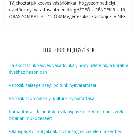
Tájékoztatjuk kedves vásárlóinkat, hogyszombathelyi
üzletünk nyitvatartásaátmenetilegHÉTFŐ – PÉNTEK 9 – 16
ÓRASZOMBAT 9 – 12 ÓRAMegértésüket köszönjük. VINEX
LEGUTÓBBI BEJEGYZÉSEK
Tájékoztatjuk kedves vásárlóinkat, hogy üzleteink, a korábbi
évekhez hasonlóan
Változik zalaegerszegi boltunk nyitvatartása!
Változik szombathelyi boltunk nyitvatartása!
Karbantartási feladatok a villanypásztor kerítésrendszerek
hibátlan működéséért
Villanypásztor kutyáknak: biztonság és védelem a kertben