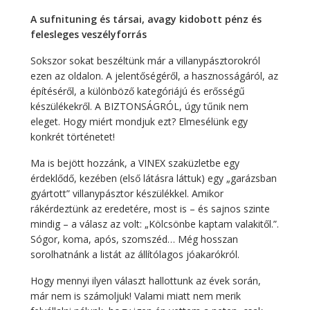
A sufnituning és társai, avagy kidobott pénz és
felesleges veszélyforrás
Sokszor sokat beszéltünk már a villanypásztorokról
ezen az oldalon. A jelentőségéről, a hasznosságáról, az
építéséről, a különböző kategóriájú és erősségű
készülékekről. A BIZTONSÁGRÓL, úgy tűnik nem
eleget. Hogy miért mondjuk ezt? Elmesélünk egy
konkrét történetet!
Ma is bejött hozzánk, a VINEX szaküzletbe egy
érdeklődő, kezében (első látásra láttuk) egy „garázsban
gyártott” villanypásztor készülékkel. Amikor
rákérdeztünk az eredetére, most is – és sajnos szinte
mindig – a válasz az volt: „Kölcsönbe kaptam valakitől.”.
Sógor, koma, após, szomszéd… Még hosszan
sorolhatnánk a listát az állítólagos jóakarókról.
Hogy mennyi ilyen választ hallottunk az évek során,
már nem is számoljuk! Valami miatt nem merik