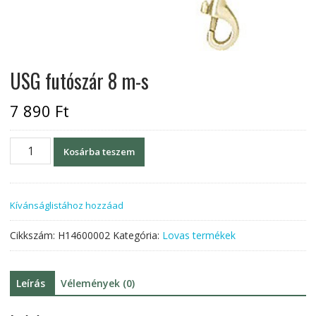
USG futószár 8 m-s
7 890
Ft
USG
Kosárba teszem
futószár
8
m-
Kívánságlistához hozzáad
s
mennyiség
Cikkszám:
H14600002
Kategória:
Lovas termékek
Leírás
Vélemények (0)