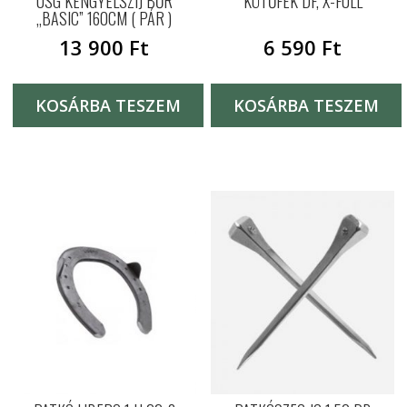
USG KENGYELSZÍJ BŐR
KÖTŐFÉK DF, X-FULL
„BASIC” 160CM ( PÁR )
13 900
Ft
6 590
Ft
KOSÁRBA TESZEM
KOSÁRBA TESZEM