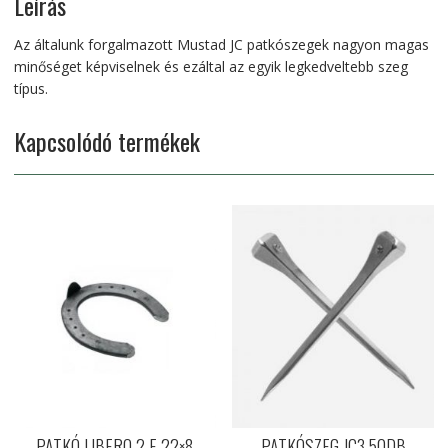
Leírás
Az általunk forgalmazott Mustad JC patkószegek nagyon magas
minőséget képviselnek és ezáltal az egyik legkedveltebb szeg
típus.
Kapcsolódó termékek
PATKÓ LIBERO 2 E 22×8
PATKÓSZEG JC3 50DB