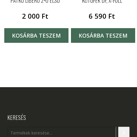
PATKÓ LIBERO 2×0 ELSŐ
KÖTŐFÉK DF, X-FULL
2 000
Ft
6 590
Ft
KOSÁRBA TESZEM
KOSÁRBA TESZEM
KERESÉS