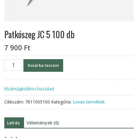
Patkószeg JC 5 100 db
7 900
Ft
Patkószeg
Kosárba teszem
JC
5
100
Kívánságlistához hozzáad
db
mennyiség
Cikkszám:
7611005100
Kategória:
Lovas termékek
Leírás
Vélemények (0)