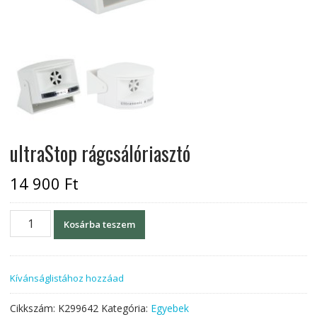
ultraStop rágcsálóriasztó
14 900
Ft
ultraStop
Kosárba teszem
rágcsálóriasztó
mennyiség
Kívánságlistához hozzáad
Cikkszám:
K299642
Kategória:
Egyebek