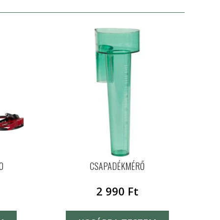
0
CSAPADÉKMÉRŐ
2 990
Ft