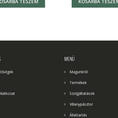
OSÁRBA TESZEM
KOSÁRBA TESZE
S
MENÜ
etőségek
Magunkról
Termékek
yilatkozat
Szolgáltatások
Villanypásztor
Állattartás