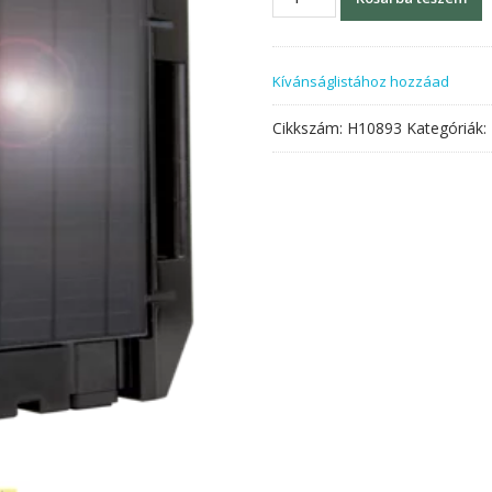
AS1000SC
mennyiség
Kívánságlistához hozzáad
Cikkszám:
H10893
Kategóriák: