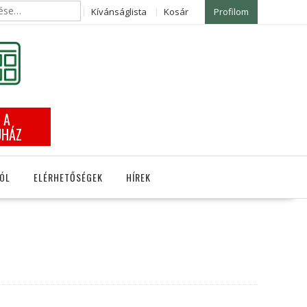
Kívánságlista
Kosár
Profilom
 A
UHÁZ
ÓL
ELÉRHETŐSÉGEK
HÍREK