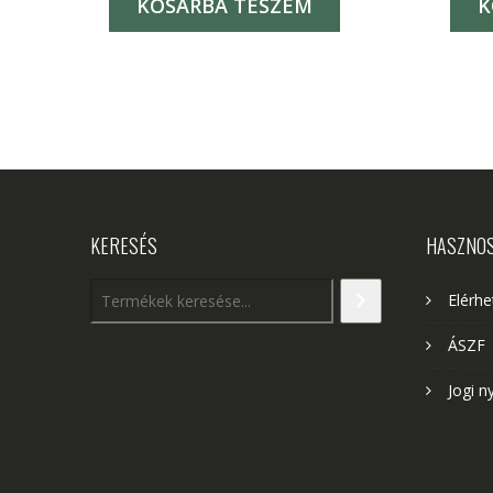
KOSÁRBA TESZEM
K
KERESÉS
HASZNO
Elérh
ÁSZF
Jogi n