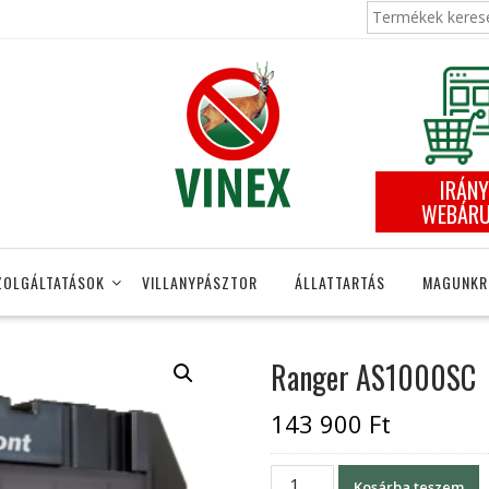
Keresés
a
következőre:
IRÁNY
WEBÁR
ZOLGÁLTATÁSOK
VILLANYPÁSZTOR
ÁLLATTARTÁS
MAGUNKR
Ranger AS1000SC
143 900
Ft
Ranger
Kosárba teszem