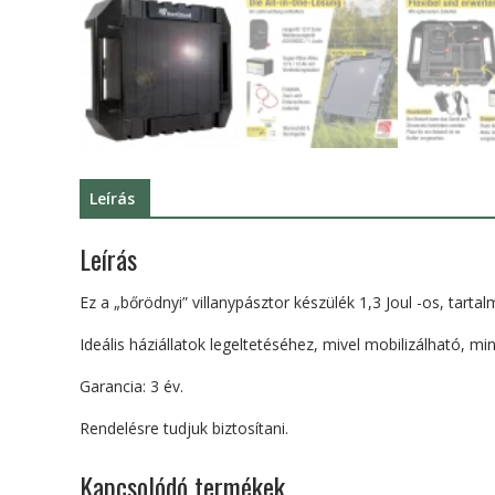
Leírás
Leírás
Ez a „bőrödnyi” villanypásztor készülék 1,3 Joul -os, tar
Ideális háziállatok legeltetéséhez, mivel mobilizálható, m
Garancia: 3 év.
Rendelésre tudjuk biztosítani.
Kapcsolódó termékek