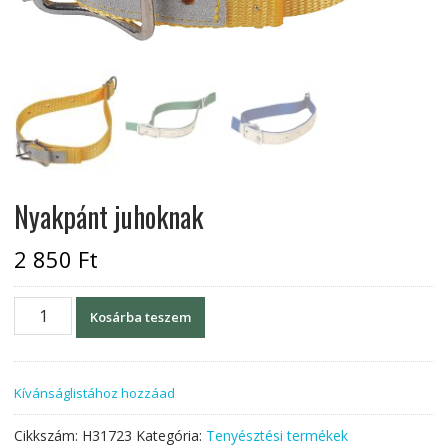
Nyakpánt juhoknak
2 850
Ft
Nyakpánt
Kosárba teszem
juhoknak
mennyiség
Kívánságlistához hozzáad
Cikkszám:
H31723
Kategória:
Tenyésztési termékek