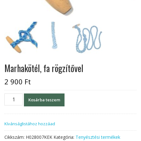
Marhakötél, fa rögzítővel
2 900
Ft
Marhakötél,
Kosárba teszem
fa
rögzítővel
mennyiség
Kívánságlistához hozzáad
Cikkszám:
H028007KEK
Kategória:
Tenyésztési termékek