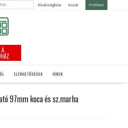
Kívánságlista
Kosár
Profilom
 A
UHÁZ
ÓL
ELÉRHETŐSÉGEK
HÍREK
tató 97mm koca és sz.marha