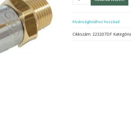
golyós
itató
97mm
Kívánságlistához hozzáad
koca
és
Cikkszám:
223207DF
Kategóri
sz.marha
mennyiség