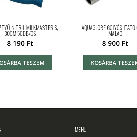
ZTYŰ NITRIL MILKMASTER S,
AQUAGLOBE GOLYÓS ITATÓ
30CM 50DB/CS
MALAC
8 190
Ft
8 900
Ft
OSÁRBA TESZEM
KOSÁRBA TESZE
S
MENÜ