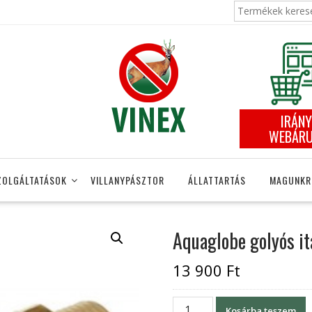
Keresés
a
következőre:
IRÁNY
WEBÁR
ZOLGÁLTATÁSOK
VILLANYPÁSZTOR
ÁLLATTARTÁS
MAGUNKR
Aquaglobe golyós i
13 900
Ft
Aquaglobe
Kosárba teszem