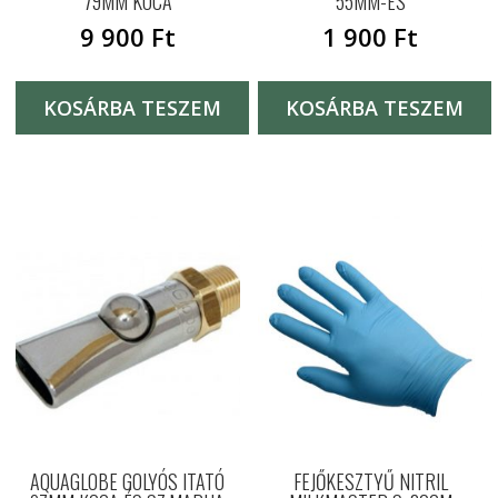
79MM KOCA
55MM-ES
9 900
Ft
1 900
Ft
KOSÁRBA TESZEM
KOSÁRBA TESZEM
AQUAGLOBE GOLYÓS ITATÓ
FEJŐKESZTYŰ NITRIL