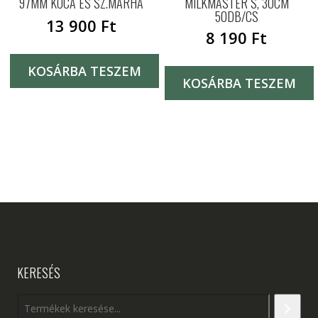
97MM KOCA ÉS SZ.MARHA
MILKMASTER S, 30CM
50DB/CS
13 900
Ft
8 190
Ft
KOSÁRBA TESZEM
KOSÁRBA TESZEM
KERESÉS