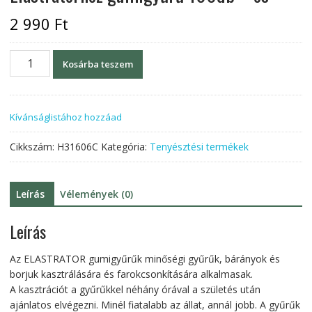
2 990
Ft
Elastratorhoz
Kosárba teszem
gumigyűrű
100db
-
Kívánságlistához hozzáad
os
mennyiség
Cikkszám:
H31606C
Kategória:
Tenyésztési termékek
Leírás
Vélemények (0)
Leírás
Az ELASTRATOR gumigyűrűk minőségi gyűrűk, bárányok és
borjuk kasztrálására és farokcsonkítására alkalmasak.
A kasztrációt a gyűrűkkel néhány órával a születés után
ajánlatos elvégezni. Minél fiatalabb az állat, annál jobb. A gyűrűk