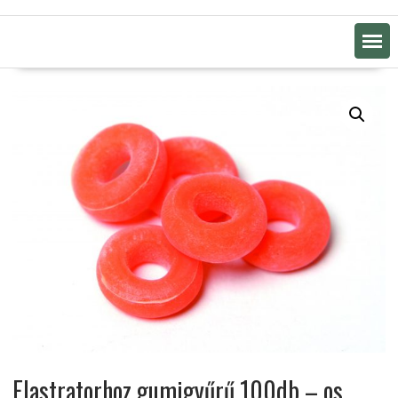
Elastratorhoz gumigyűrű 100db – os