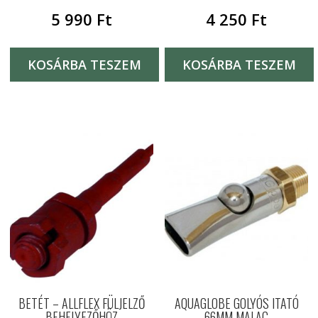
5 990
Ft
4 250
Ft
KOSÁRBA TESZEM
KOSÁRBA TESZEM
BETÉT – ALLFLEX FÜLJELZŐ
AQUAGLOBE GOLYÓS ITATÓ
BEHELYEZŐHÖZ
66MM MALAC