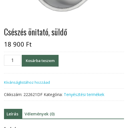
Csészés önitató, süldő
18 900
Ft
Csészés
Kosárba teszem
önitató,
süldő
mennyiség
Kívánságlistához hozzáad
Cikkszám:
222621DF
Kategória:
Tenyésztési termékek
Leírás
Vélemények (0)