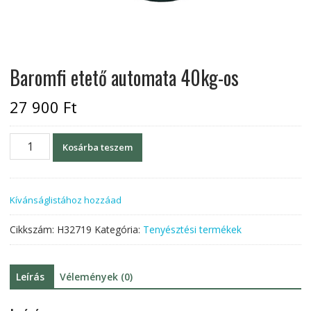
Baromfi etető automata 40kg-os
27 900
Ft
Baromfi
Kosárba teszem
etető
automata
40kg-
Kívánságlistához hozzáad
os
mennyiség
Cikkszám:
H32719
Kategória:
Tenyésztési termékek
Leírás
Vélemények (0)