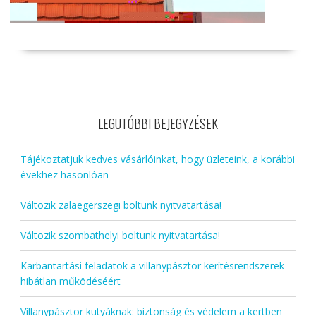
LEGUTÓBBI BEJEGYZÉSEK
Tájékoztatjuk kedves vásárlóinkat, hogy üzleteink, a korábbi
évekhez hasonlóan
Változik zalaegerszegi boltunk nyitvatartása!
Változik szombathelyi boltunk nyitvatartása!
Karbantartási feladatok a villanypásztor kerítésrendszerek
hibátlan működéséért
Villanypásztor kutyáknak: biztonság és védelem a kertben