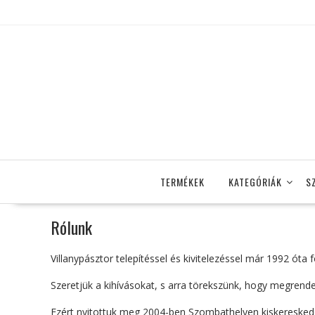
Skip
to
content
TERMÉKEK
KATEGÓRIÁK
S
Rólunk
Villanypásztor telepítéssel és kivitelezéssel már 1992 óta
Szeretjük a kihívásokat, s arra törekszünk, hogy megrende
Ezért nyitottuk meg 2004-ben Szombathelyen kiskereskede