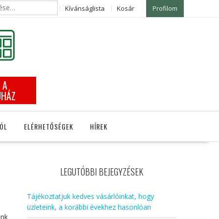
Kívánságlista
Kosár
Profilom
 A
UHÁZ
ÓL
ELÉRHETŐSÉGEK
HÍREK
LEGUTÓBBI BEJEGYZÉSEK
Tájékoztatjuk kedves vásárlóinkat, hogy
üzleteink, a korábbi évekhez hasonlóan
unk