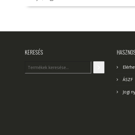
KERESÉS
HASZNO
Elérh
ÁSZF
Jogi n