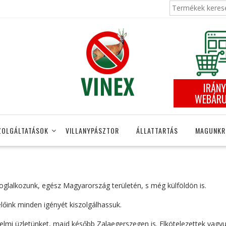
Keresés
a
következőre:
IRÁNY
WEBÁR
ZOLGÁLTATÁSOK
VILLANYPÁSZTOR
ÁLLATTARTÁS
MAGUNKR
 foglalkozunk, egész Magyarország területén, s még külföldön is.
lőink minden igényét kiszolgálhassuk.
lmi üzletünket, majd később Zalaegerszegen is. Elkötelezettek vagy