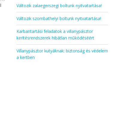
l
Változik zalaegerszegi boltunk nyitvatartása!
Változik szombathelyi boltunk nyitvatartása!
Karbantartási feladatok a villanypásztor
kerítésrendszerek hibátlan működéséért
Villanypásztor kutyáknak: biztonság és védelem
a kertben