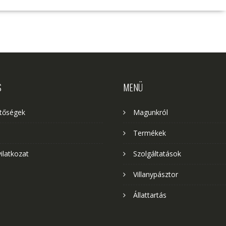
S
MENÜ
etőségek
Magunkról
Termékek
yilatkozat
Szolgáltatások
Villanypásztor
Állattartás