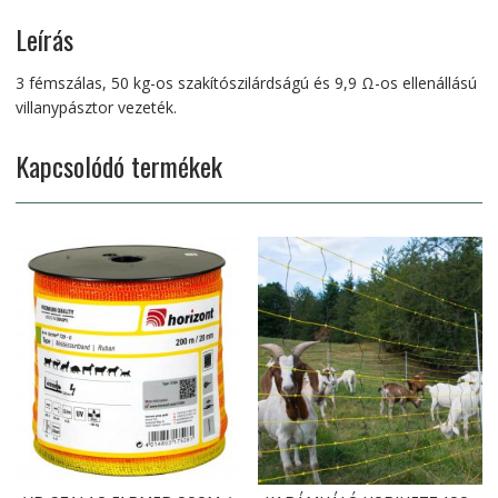
mennyiség
Leírás
3 fémszálas, 50 kg-os szakítószilárdságú és 9,9 Ω-os ellenállású
villanypásztor vezeték.
Kapcsolódó termékek