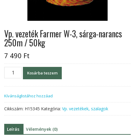
Vp. vezeték Farmer W-3, sárga-narancs
250m / 50kg
7 490
Ft
Vp.
Kosárba teszem
vezeték
Farmer
W-
Kívánságlistához hozzáad
3,
sárga-
Cikkszám:
H15345
Kategória:
Vp. vezetékek, szalagok
narancs
250m
/
Leírás
Vélemények (0)
50kg