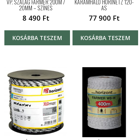
VP. SZALAG FARMER 200M /
KARÁMHÁLÓ HORINETZ 120-
20MM – SZÍNES
AS
8 490
Ft
77 900
Ft
KOSÁRBA TESZEM
KOSÁRBA TESZEM