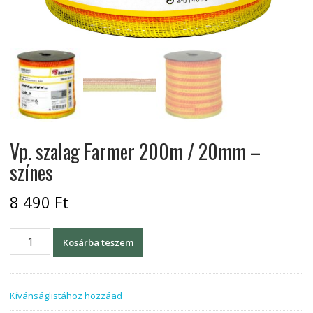
Vp. szalag Farmer 200m / 20mm –
színes
8 490
Ft
Vp.
Kosárba teszem
szalag
Farmer
200m
Kívánságlistához hozzáad
/
20mm