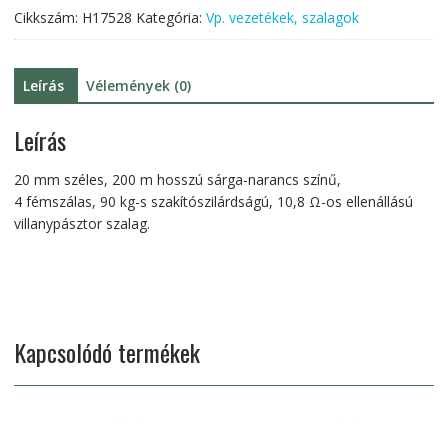
Cikkszám:
H17528
Kategória:
Vp. vezetékek, szalagok
-
színes
mennyiség
Leírás
Vélemények (0)
Leírás
20 mm széles, 200 m hosszú sárga-narancs színű,
4 fémszálas, 90 kg-s szakítószilárdságú, 10,8 Ω-os ellenállású
villanypásztor szalag.
Kapcsolódó termékek