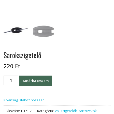
Sarokszigetelő
220
Ft
Sarokszigetelő
Kosárba teszem
mennyiség
Kívánságlistához hozzáad
Cikkszám:
H15070C
Kategória:
Vp. szigetelők, tartozékok