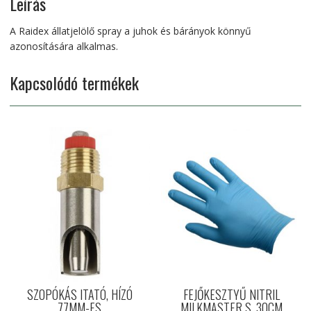
Leírás
A Raidex állatjelölő spray a juhok és bárányok könnyű
azonosítására alkalmas.
Kapcsolódó termékek
SZOPÓKÁS ITATÓ, HÍZÓ
FEJŐKESZTYŰ NITRIL
77MM-ES
MILKMASTER S, 30CM