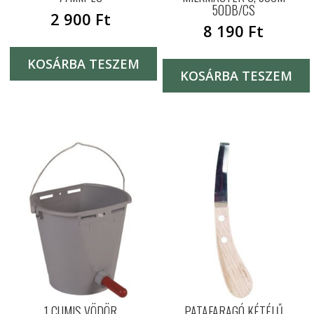
50DB/CS
2 900
Ft
8 190
Ft
KOSÁRBA TESZEM
KOSÁRBA TESZEM
1 CUMIS VÖDÖR
PATAFARAGÓ KÉTÉLŰ