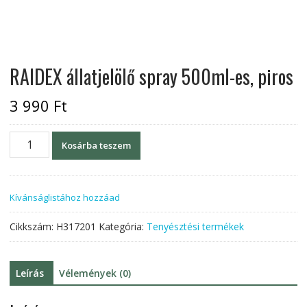
RAIDEX állatjelölő spray 500ml-es, piros
3 990
Ft
RAIDEX
Kosárba teszem
állatjelölő
spray
500ml-
Kívánságlistához hozzáad
es,
piros
Cikkszám:
H317201
Kategória:
Tenyésztési termékek
mennyiség
Leírás
Vélemények (0)