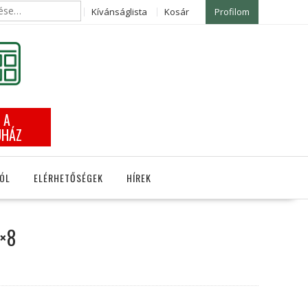
Kívánságlista
Kosár
Profilom
 A
UHÁZ
ÓL
ELÉRHETŐSÉGEK
HÍREK
2×8