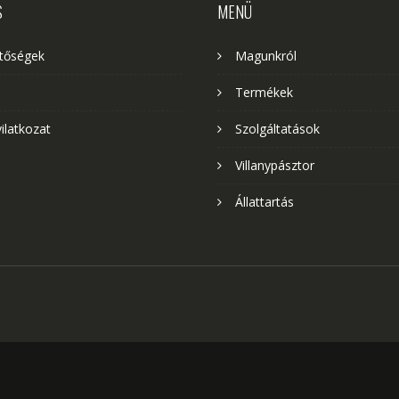
S
MENÜ
etőségek
Magunkról
Termékek
yilatkozat
Szolgáltatások
Villanypásztor
Állattartás