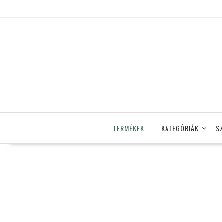
Skip
to
content
TERMÉKEK
KATEGÓRIÁK
S