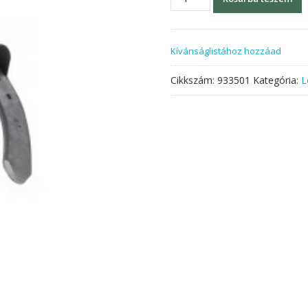
LiBero
1
H
Kívánságlistához hozzáad
22x8
mennyiség
Cikkszám:
933501
Kategória:
L