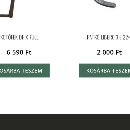
KÖTŐFÉK DF, X-FULL
PATKÓ LIBERO 3 E 22×
6 590
Ft
2 000
Ft
OSÁRBA TESZEM
KOSÁRBA TESZE