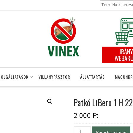
Keresés
a
következőre:
IRÁNY
WEBÁR
ZOLGÁLTATÁSOK
VILLANYPÁSZTOR
ÁLLATTARTÁS
MAGUNKR
Patkó LiBero 1 H 2
2 000
Ft
Patkó
Kosárba teszem