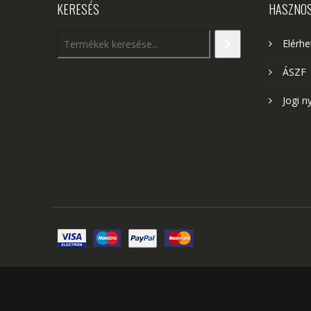
KERESÉS
HASZNO
Elérh
ÁSZF
Jogi n