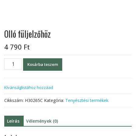
Olló füljelzőhöz
4 790
Ft
Olló
Kosárba teszem
füljelzőhöz
mennyiség
Kívánságlistához hozzáad
Cikkszám:
H30265C
Kategória:
Tenyésztési termékek
Leírás
Vélemények (0)