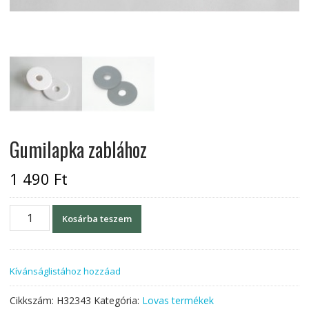
Gumilapka zablához
1 490
Ft
Gumilapka
Kosárba teszem
zablához
mennyiség
Kívánságlistához hozzáad
Cikkszám:
H32343
Kategória:
Lovas termékek