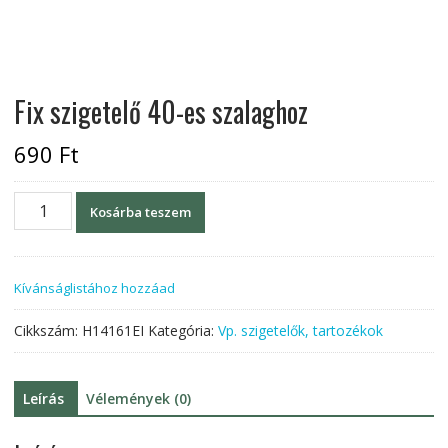
Fix szigetelő 40-es szalaghoz
690
Ft
Fix
Kosárba teszem
szigetelő
40-
es
Kívánságlistához hozzáad
szalaghoz
mennyiség
Cikkszám:
H14161EI
Kategória:
Vp. szigetelők, tartozékok
Leírás
Vélemények (0)