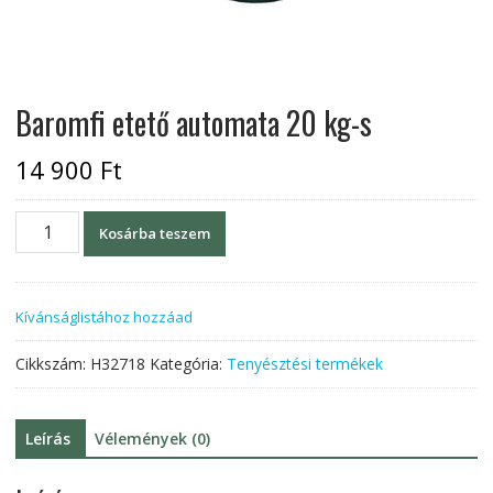
Baromfi etető automata 20 kg-s
14 900
Ft
Baromfi
Kosárba teszem
etető
automata
20
Kívánságlistához hozzáad
kg-
s
Cikkszám:
H32718
Kategória:
Tenyésztési termékek
mennyiség
Leírás
Vélemények (0)